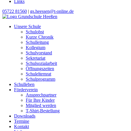
Links
05722 81560
|
gs.heessen@t-online.de
Unsere Schule
Schulobst
Kurze Chronik
Schulleitung
Kollegium
Schulvorstand
Sekretariat
Schulsozialarbeit
Öffnungszeiten
Schulelternrat
Schulprogramm
Schulleben
Förderverein
Ansprechpartner
Für Ihre Kinder
Mitglied werden
T-Shirt-Bestellung
Downloads
Termine
Kontakt