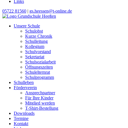
Links
05722 81560
|
gs.heessen@t-online.de
Unsere Schule
Schulobst
Kurze Chronik
Schulleitung
Kollegium
Schulvorstand
Sekretariat
Schulsozialarbeit
Öffnungszeiten
Schulelternrat
Schulprogramm
Schulleben
Förderverein
Ansprechpartner
Für Ihre Kinder
Mitglied werden
T-Shirt-Bestellung
Downloads
Termine
Kontakt