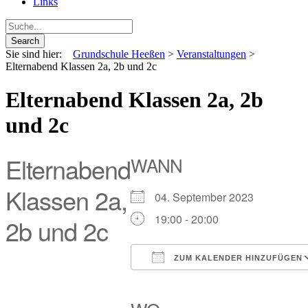
Links
Sie sind hier:
Grundschule Heeßen
>
Veranstaltungen
>
Elternabend Klassen 2a, 2b und 2c
Elternabend Klassen 2a, 2b
und 2c
Elternabend
WANN
Klassen 2a,
04. September 2023
19:00 - 20:00
2b und 2c
ZUM KALENDER HINZUFÜGEN
ICS herunterladen
Google Kalender
iCalendar
Office 365
Out