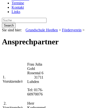
Termine
Kontakt
Links
Sie sind hier:
Grundschule Heeßen
>
Förderverein
>
Ansprechpartner
Frau Julia
Gohl
Rosental 6
1.
31711
Vorsitzende/r
Luhden
Tel: 0176-
60970076
2.
Herr
Vorsitzende/r
Korhummel