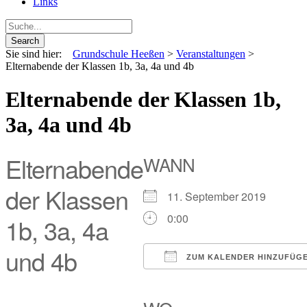
Links
Sie sind hier:
Grundschule Heeßen
>
Veranstaltungen
>
Elternabende der Klassen 1b, 3a, 4a und 4b
Elternabende der Klassen 1b,
3a, 4a und 4b
Elternabende
WANN
der Klassen
11. September 2019
0:00
1b, 3a, 4a
und 4b
ZUM KALENDER HINZUFÜG
ICS herunterladen
Google Kalender
iCalendar
Office 
O