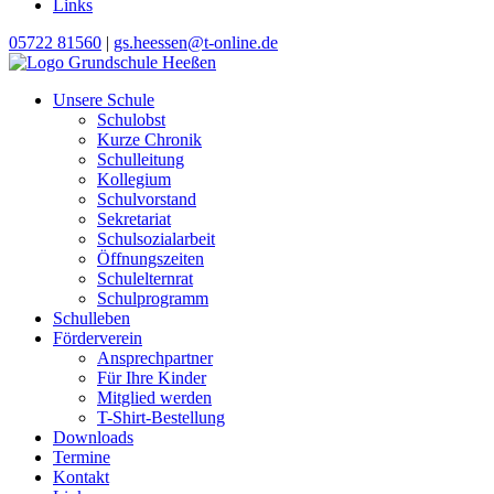
Links
05722 81560
|
gs.heessen@t-online.de
Unsere Schule
Schulobst
Kurze Chronik
Schulleitung
Kollegium
Schulvorstand
Sekretariat
Schulsozialarbeit
Öffnungszeiten
Schulelternrat
Schulprogramm
Schulleben
Förderverein
Ansprechpartner
Für Ihre Kinder
Mitglied werden
T-Shirt-Bestellung
Downloads
Termine
Kontakt