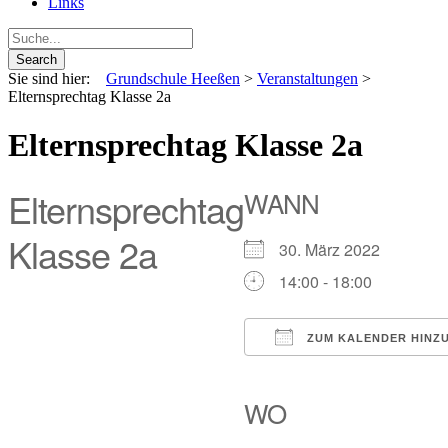
Links
Sie sind hier:
Grundschule Heeßen
>
Veranstaltungen
>
Elternsprechtag Klasse 2a
Elternsprechtag Klasse 2a
Elternsprechtag
WANN
Klasse 2a
30. März 2022
14:00 - 18:00
ZUM KALENDER HINZ
ICS herunterladen
Google Kalende
iCalendar
Off
WO