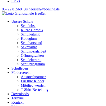
Links
05722 81560
|
gs.heessen@t-online.de
Unsere Schule
Schulobst
Kurze Chronik
Schulleitung
Kollegium
Schulvorstand
Sekretariat
Schulsozialarbeit
Öffnungszeiten
Schulelternrat
Schulprogramm
Schulleben
Förderverein
Ansprechpartner
Für Ihre Kinder
Mitglied werden
T-Shirt-Bestellung
Downloads
Termine
Kontakt