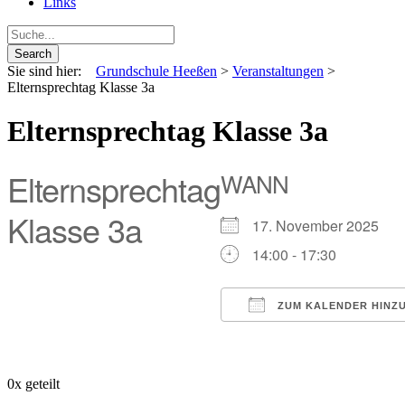
Links
Sie sind hier:
Grundschule Heeßen
>
Veranstaltungen
>
Elternsprechtag Klasse 3a
Elternsprechtag Klasse 3a
Elternsprechtag
WANN
Klasse 3a
17. November 2025
14:00 - 17:30
ZUM KALENDER HINZ
ICS herunterladen
Google Kalende
iCalendar
Off
0
x geteilt