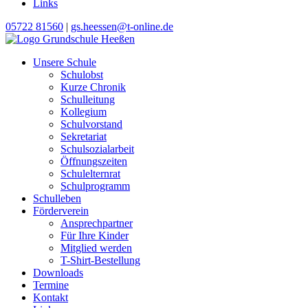
Links
05722 81560
|
gs.heessen@t-online.de
Unsere Schule
Schulobst
Kurze Chronik
Schulleitung
Kollegium
Schulvorstand
Sekretariat
Schulsozialarbeit
Öffnungszeiten
Schulelternrat
Schulprogramm
Schulleben
Förderverein
Ansprechpartner
Für Ihre Kinder
Mitglied werden
T-Shirt-Bestellung
Downloads
Termine
Kontakt