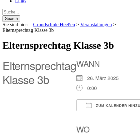
Links
Sie sind hier:
Grundschule Heeßen
>
Veranstaltungen
>
Elternsprechtag Klasse 3b
Elternsprechtag Klasse 3b
Elternsprechtag
WANN
Klasse 3b
26. März 2025
0:00
ZUM KALENDER HINZ
ICS herunterladen
Google Kalende
iCalendar
Off
WO