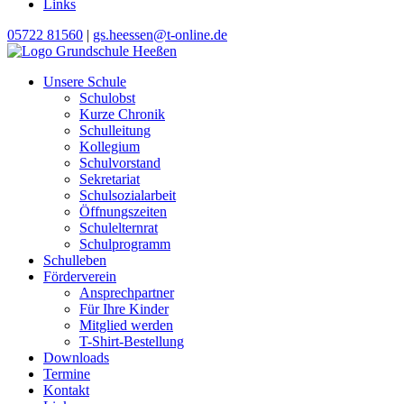
Links
05722 81560
|
gs.heessen@t-online.de
Unsere Schule
Schulobst
Kurze Chronik
Schulleitung
Kollegium
Schulvorstand
Sekretariat
Schulsozialarbeit
Öffnungszeiten
Schulelternrat
Schulprogramm
Schulleben
Förderverein
Ansprechpartner
Für Ihre Kinder
Mitglied werden
T-Shirt-Bestellung
Downloads
Termine
Kontakt