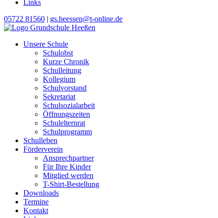
Links
05722 81560
|
gs.heessen@t-online.de
Unsere Schule
Schulobst
Kurze Chronik
Schulleitung
Kollegium
Schulvorstand
Sekretariat
Schulsozialarbeit
Öffnungszeiten
Schulelternrat
Schulprogramm
Schulleben
Förderverein
Ansprechpartner
Für Ihre Kinder
Mitglied werden
T-Shirt-Bestellung
Downloads
Termine
Kontakt