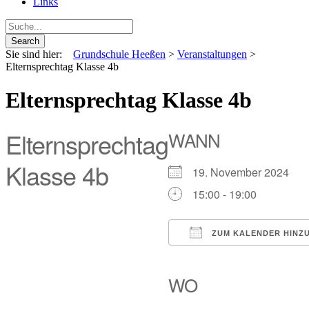
Links
Sie sind hier:
Grundschule Heeßen
>
Veranstaltungen
>
Elternsprechtag Klasse 4b
Elternsprechtag Klasse 4b
Elternsprechtag
WANN
Klasse 4b
19. November 2024
15:00 - 19:00
ZUM KALENDER HINZ
ICS herunterladen
Google Kalende
iCalendar
Off
WO