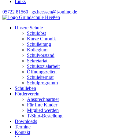
Links
05722 81560
|
gs.heessen@t-online.de
Unsere Schule
Schulobst
Kurze Chronik
Schulleitung
Kollegium
Schulvorstand
Sekretariat
Schulsozialarbeit
Öffnungszeiten
Schulelternrat
Schulprogramm
Schulleben
Förderverein
Ansprechpartner
Für Ihre Kinder
Mitglied werden
T-Shirt-Bestellung
Downloads
Termine
Kontakt