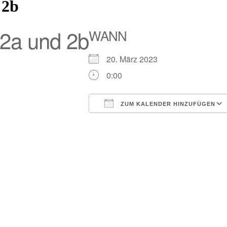
 2b
 2a und 2b
WANN
20. März 2023
0:00
ZUM KALENDER HINZUFÜGEN
ICS herunterladen
Google Kalender
iCalendar
Office 365
Outlo