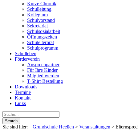
Kurze Chronik
Schulleitung
Kollegium
Schulvorstand
Sekretariat
Schulsozialarbeit
Öffnungszeiten
Schulelternrat
Schulprogramm
Schulleben
Förderverein
Ansprechpartner
Für Ihre Kinder
Mitglied werden
T-Shirt-Bestellung
Downloads
Termine
Kontakt
Links
Sie sind hier:
Grundschule Heeßen
>
Veranstaltungen
>
Elternsprec