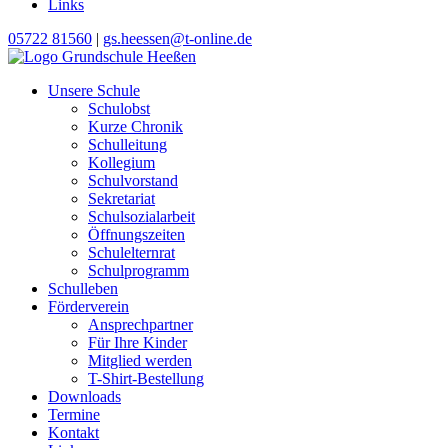
Links
05722 81560
|
gs.heessen@t-online.de
Unsere Schule
Schulobst
Kurze Chronik
Schulleitung
Kollegium
Schulvorstand
Sekretariat
Schulsozialarbeit
Öffnungszeiten
Schulelternrat
Schulprogramm
Schulleben
Förderverein
Ansprechpartner
Für Ihre Kinder
Mitglied werden
T-Shirt-Bestellung
Downloads
Termine
Kontakt