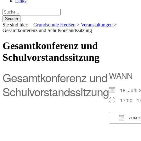
Links
Sie sind hier:
Grundschule Heeßen
>
Veranstaltungen
>
Gesamtkonferenz und Schulvorstandssitzung
Gesamtkonferenz und
Schulvorstandssitzung
Gesamtkonferenz und
WANN
Schulvorstandssitzung
18. Jun
17:00 - 1
ZUM K
ICS heru
Go