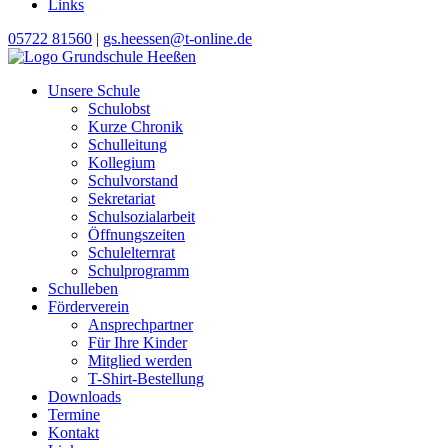
Links
05722 81560
|
gs.heessen@t-online.de
Unsere Schule
Schulobst
Kurze Chronik
Schulleitung
Kollegium
Schulvorstand
Sekretariat
Schulsozialarbeit
Öffnungszeiten
Schulelternrat
Schulprogramm
Schulleben
Förderverein
Ansprechpartner
Für Ihre Kinder
Mitglied werden
T-Shirt-Bestellung
Downloads
Termine
Kontakt