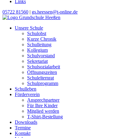
Links
05722 81560
|
gs.heessen@t-online.de
Unsere Schule
Schulobst
Kurze Chronik
Schulleitung
Kollegium
Schulvorstand
Sekretariat
Schulsozialarbeit
Öffnungszeiten
Schulelternrat
Schulprogramm
Schulleben
Förderverein
Ansprechpartner
Für Ihre Kinder
Mitglied werden
T-Shirt-Bestellung
Downloads
Termine
Kontakt