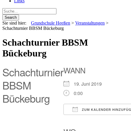
Links
Sie sind hier:
Grundschule Heeßen
>
Veranstaltungen
>
Schachturnier BBSM Bückeburg
Schachturnier BBSM
Bückeburg
Schachturnier
WANN
BBSM
19. Juni 2019
0:00
Bückeburg
ZUM KALENDER HINZUFÜ
ICS herunterladen
Google Kalender
iCalendar
Office