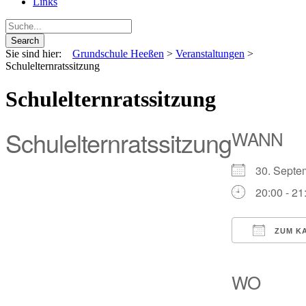
Links
Sie sind hier:
Grundschule Heeßen
>
Veranstaltungen
>
Schulelternratssitzung
Schulelternratssitzung
Schulelternratssitzung
WANN
30. Sept
20:00 - 21
ZUM KA
ICS herun
Goo
WO