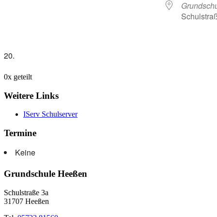
Grundsch
Schulstra
20.
0
x geteilt
Weitere Links
IServ Schulserver
Termine
Keine
Grundschule Heeßen
Schulstraße 3a
31707 Heeßen