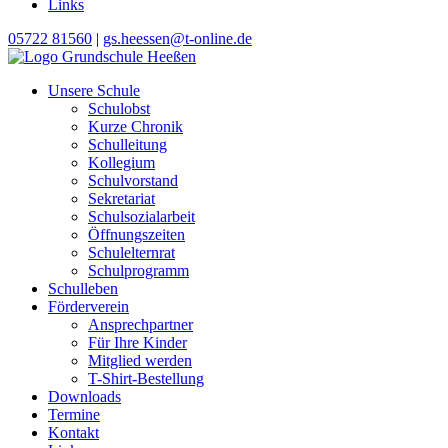
Links
05722 81560
|
gs.heessen@t-online.de
Unsere Schule
Schulobst
Kurze Chronik
Schulleitung
Kollegium
Schulvorstand
Sekretariat
Schulsozialarbeit
Öffnungszeiten
Schulelternrat
Schulprogramm
Schulleben
Förderverein
Ansprechpartner
Für Ihre Kinder
Mitglied werden
T-Shirt-Bestellung
Downloads
Termine
Kontakt