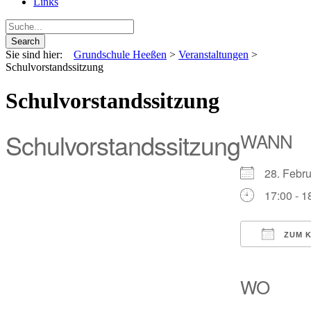
Links
Sie sind hier:
Grundschule Heeßen
>
Veranstaltungen
>
Schulvorstandssitzung
Schulvorstandssitzung
Schulvorstandssitzung
WANN
28. Feb
17:00 - 1
ZUM K
ICS heru
Go
WO