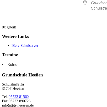
Grundsc
Schulstr
0
x geteilt
Weitere Links
IServ Schulserver
Termine
Keine
Grundschule Heeßen
Schulstraße 3a
31707 Heeßen
Tel.
05722 81560
Fax 05722 890723
info(at)gs-heessen.de