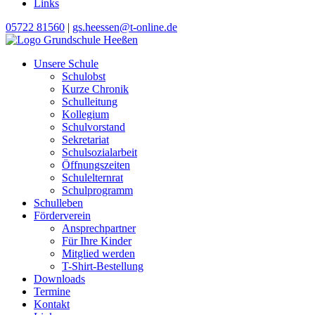
Links
05722 81560
|
gs.heessen@t-online.de
Unsere Schule
Schulobst
Kurze Chronik
Schulleitung
Kollegium
Schulvorstand
Sekretariat
Schulsozialarbeit
Öffnungszeiten
Schulelternrat
Schulprogramm
Schulleben
Förderverein
Ansprechpartner
Für Ihre Kinder
Mitglied werden
T-Shirt-Bestellung
Downloads
Termine
Kontakt