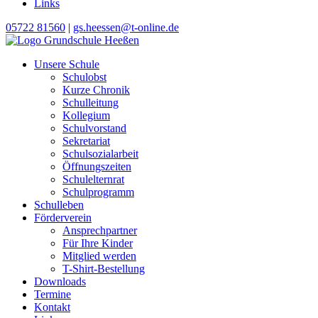
Links
05722 81560
|
gs.heessen@t-online.de
Unsere Schule
Schulobst
Kurze Chronik
Schulleitung
Kollegium
Schulvorstand
Sekretariat
Schulsozialarbeit
Öffnungszeiten
Schulelternrat
Schulprogramm
Schulleben
Förderverein
Ansprechpartner
Für Ihre Kinder
Mitglied werden
T-Shirt-Bestellung
Downloads
Termine
Kontakt