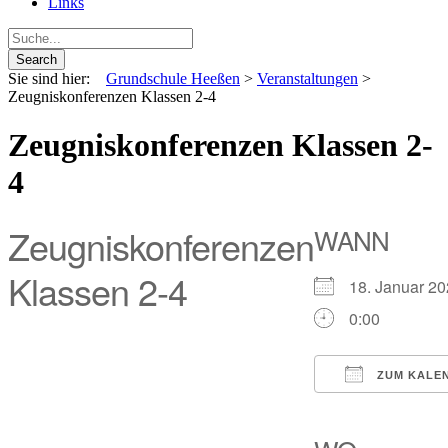
Links
Sie sind hier:
Grundschule Heeßen
>
Veranstaltungen
>
Zeugniskonferenzen Klassen 2-4
Zeugniskonferenzen Klassen 2-
4
Zeugniskonferenzen
WANN
Klassen 2-4
18. Januar 
0:00
ZUM KALEN
ICS herunter
Google