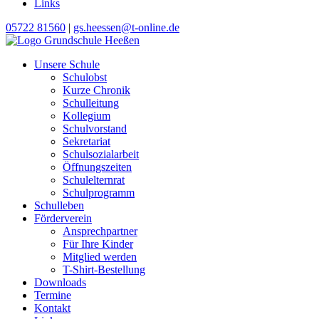
Links
05722 81560
|
gs.heessen@t-online.de
Unsere Schule
Schulobst
Kurze Chronik
Schulleitung
Kollegium
Schulvorstand
Sekretariat
Schulsozialarbeit
Öffnungszeiten
Schulelternrat
Schulprogramm
Schulleben
Förderverein
Ansprechpartner
Für Ihre Kinder
Mitglied werden
T-Shirt-Bestellung
Downloads
Termine
Kontakt