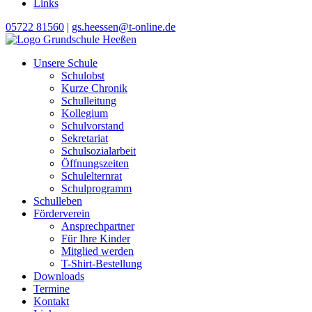
Links
05722 81560
|
gs.heessen@t-online.de
Unsere Schule
Schulobst
Kurze Chronik
Schulleitung
Kollegium
Schulvorstand
Sekretariat
Schulsozialarbeit
Öffnungszeiten
Schulelternrat
Schulprogramm
Schulleben
Förderverein
Ansprechpartner
Für Ihre Kinder
Mitglied werden
T-Shirt-Bestellung
Downloads
Termine
Kontakt