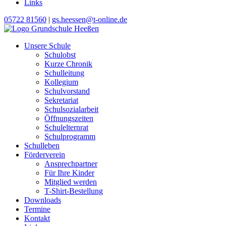
Links
05722 81560
|
gs.heessen@t-online.de
Unsere Schule
Schulobst
Kurze Chronik
Schulleitung
Kollegium
Schulvorstand
Sekretariat
Schulsozialarbeit
Öffnungszeiten
Schulelternrat
Schulprogramm
Schulleben
Förderverein
Ansprechpartner
Für Ihre Kinder
Mitglied werden
T-Shirt-Bestellung
Downloads
Termine
Kontakt